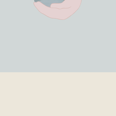
Praxis für körperorientierte Psychotherapie & pädagogische
Beratung
Annette Hamann
Heilpraktikerin (Psychotherapie), Dipl. Sozialarbeiterin
Heinrichstr. 24 – 33602 Bielefeld