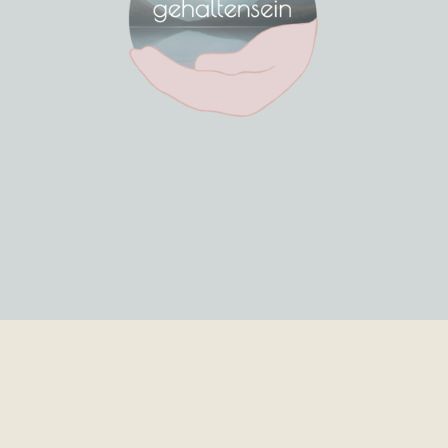
Praxis für körperorientierte Psychotherapie & pädagogische
Beratung
Annette Hamann
Heilpraktikerin (Psychotherapie), Dipl. Sozialarbeiterin
Heinrichstr. 24 – 33602 Bielefeld